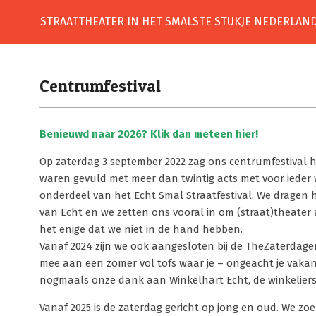
Skip
STRAATTHEATER IN HET SMALSTE STUKJE NEDERLAN
to
content
Centrumfestival
Benieuwd naar 2026? Klik dan meteen hier!
Op zaterdag 3 september 2022 zag ons centrumfestival he
waren gevuld met meer dan twintig acts met voor ieder w
onderdeel van het Echt Smal Straatfestival. We dragen h
van Echt en we zetten ons vooral in om (straat)theater act
het enige dat we niet in de hand hebben.
Vanaf 2024 zijn we ook aangesloten bij de TheZaterdage
mee aan een zomer vol tofs waar je – ongeacht je vakanti
nogmaals onze dank aan Winkelhart Echt, de winkelier
Vanaf 2025 is de zaterdag gericht op jong en oud. We zoe