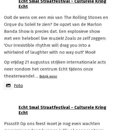
Echt Smal Straatfestival - Culturele Kring
Echt
Ooit de wens om een mix van The Rolling Stones en
Cirque du Soleil te zien? De opzet van de Marlon
Banda Show is precies dat. Een explosieve show
met een heleboel live muziek! Zoals ze zelf zeggen:
'Our irresistible rhythm will drag you into a
whirlwind of laughter with no way out!' Mooi!
Op vrijdag 21 augustus strijken internationale acts
neer rondom het centrum Echt tijdens onze
theaterwandel
...
Bekijk meer
Foto
Echt Smal Straatfestival - Culturele Kring
Echt
Psssstt! Op ons feest moet je nog even wachten