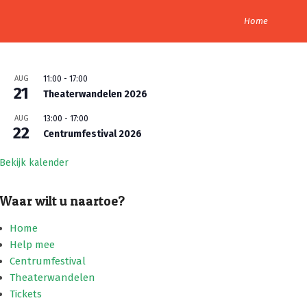
Home
AUG
11:00
-
17:00
21
Theaterwandelen 2026
AUG
13:00
-
17:00
22
Centrumfestival 2026
Bekijk kalender
Waar wilt u naartoe?
Home
Help mee
Centrumfestival
Theaterwandelen
Tickets