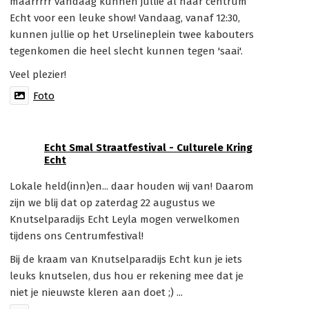
maarrrrr vandaag kunnen jullie al naar centrum
Echt voor een leuke show! Vandaag, vanaf 12:30,
kunnen jullie op het Urselineplein twee kabouters
tegenkomen die heel slecht kunnen tegen 'saai'.
Veel plezier!
Foto
Echt Smal Straatfestival - Culturele Kring
Echt
Lokale held(inn)en... daar houden wij van! Daarom
zijn we blij dat op zaterdag 22 augustus we
Knutselparadijs Echt Leyla mogen verwelkomen
tijdens ons Centrumfestival!
Bij de kraam van Knutselparadijs Echt kun je iets
leuks knutselen, dus hou er rekening mee dat je
niet je nieuwste kleren aan doet ;) ...