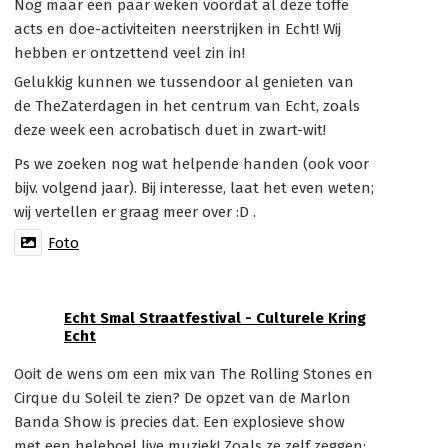
Nog maar een paar weken voordat al deze toffe
acts en doe-activiteiten neerstrijken in Echt! Wij
hebben er ontzettend veel zin in!
Gelukkig kunnen we tussendoor al genieten van
de TheZaterdagen in het centrum van Echt, zoals
deze week een acrobatisch duet in zwart-wit!
Ps we zoeken nog wat helpende handen (ook voor
bijv. volgend jaar). Bij interesse, laat het even weten;
wij vertellen er graag meer over :D .
Foto
Echt Smal Straatfestival - Culturele Kring
Echt
Ooit de wens om een mix van The Rolling Stones en
Cirque du Soleil te zien? De opzet van de Marlon
Banda Show is precies dat. Een explosieve show
met een heleboel live muziek! Zoals ze zelf zeggen: