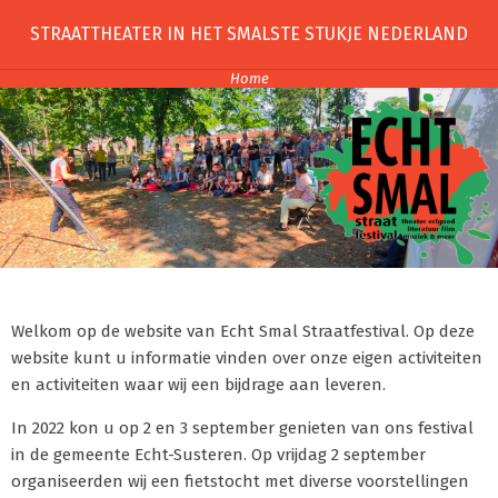
Skip
STRAATTHEATER IN HET SMALSTE STUKJE NEDERLAND
to
content
Home
Welkom op de website van Echt Smal Straatfestival. Op deze
website kunt u informatie vinden over onze eigen activiteiten
en activiteiten waar wij een bijdrage aan leveren.
In 2022 kon u op 2 en 3 september genieten van ons festival
in de gemeente Echt-Susteren. Op vrijdag 2 september
organiseerden wij een fietstocht met diverse voorstellingen