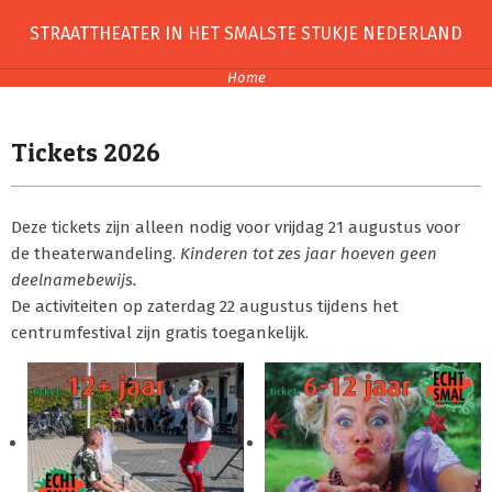
Skip
STRAATTHEATER IN HET SMALSTE STUKJE NEDERLAND
to
content
Home
Tickets 2026
Deze tickets zijn alleen nodig voor vrijdag 21 augustus voor
de theaterwandeling.
Kinderen tot zes jaar hoeven geen
deelnamebewijs.
De activiteiten op zaterdag 22 augustus tijdens het
centrumfestival zijn gratis toegankelijk.