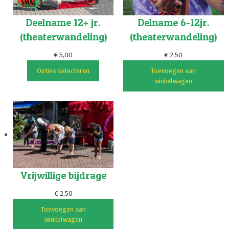
Deelname 12+ jr.
Delname 6-12jr.
(theaterwandeling)
(theaterwandeling)
€
5,00
€
2,50
Opties selecteren
Toevoegen aan
winkelwagen
Vrijwillige bijdrage
€
2,50
Toevoegen aan
winkelwagen