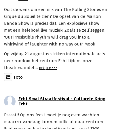
Ooit de wens om een mix van The Rolling Stones en
Cirque du Soleil te zien? De opzet van de Marlon
Banda Show is precies dat. Een explosieve show
met een heleboel live muziek! Zoals ze zelf zeggen:
'Our irresistible rhythm will drag you into a
whirlwind of laughter with no way out!' Mooi!
Op vrijdag 21 augustus strijken internationale acts
neer rondom het centrum Echt tijdens onze
theaterwandel
...
Bekijk meer
Foto
Echt Smal Straatfestival - Culturele Kring
Echt
Psssstt! Op ons feest moet je nog even wachten
maarrrrr vandaag kunnen jullie al naar centrum
Echt voor een leuke show! Vandaag, vanaf 12:30,