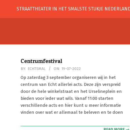
Skip
STRAATTHEATER IN HET SMALSTE STUKJE NEDERLAN
to
content
Centrumfestival
2022-
BY:
ECHTSMAL
ON:
19-07-2022
07-
Op zaterdag 3 september organiseren wij in het
19
centrum van Echt allerlei acts. Deze zijn verspreid
door de hele winkelstraat en het Urselineplein en
bieden voor ieder wat wils. Vanaf 11:00 starten
verschillende acts en hier kunt u meer informatie
vinden over wat er allemaal te beleven en te doen
READ MORE →