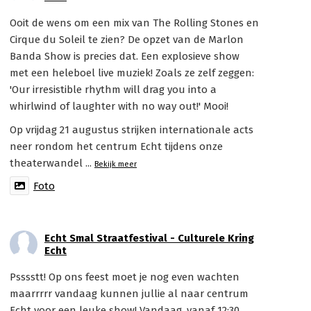
Ooit de wens om een mix van The Rolling Stones en
Cirque du Soleil te zien? De opzet van de Marlon
Banda Show is precies dat. Een explosieve show
met een heleboel live muziek! Zoals ze zelf zeggen:
'Our irresistible rhythm will drag you into a
whirlwind of laughter with no way out!' Mooi!
Op vrijdag 21 augustus strijken internationale acts
neer rondom het centrum Echt tijdens onze
theaterwandel
...
Bekijk meer
Foto
Echt Smal Straatfestival - Culturele Kring
Echt
Psssstt! Op ons feest moet je nog even wachten
maarrrrr vandaag kunnen jullie al naar centrum
Echt voor een leuke show! Vandaag, vanaf 12:30,