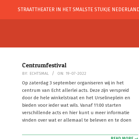
Skip
STRAATTHEATER IN HET SMALSTE STUKJE NEDERLAN
to
content
Centrumfestival
2022-
BY:
ECHTSMAL
ON:
19-07-2022
07-
Op zaterdag 3 september organiseren wij in het
19
centrum van Echt allerlei acts. Deze zijn verspreid
door de hele winkelstraat en het Urselineplein en
bieden voor ieder wat wils. Vanaf 11:00 starten
verschillende acts en hier kunt u meer informatie
vinden over wat er allemaal te beleven en te doen
READ MORE →