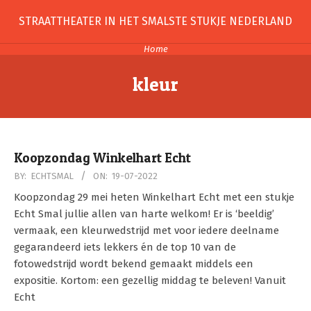
Skip
STRAATTHEATER IN HET SMALSTE STUKJE NEDERLAND
to
content
Home
kleur
Koopzondag Winkelhart Echt
2022-
BY:
ECHTSMAL
ON:
19-07-2022
07-
Koopzondag 29 mei heten Winkelhart Echt met een stukje
19
Echt Smal jullie allen van harte welkom! Er is ‘beeldig’
vermaak, een kleurwedstrijd met voor iedere deelname
gegarandeerd iets lekkers én de top 10 van de
fotowedstrijd wordt bekend gemaakt middels een
expositie. Kortom: een gezellig middag te beleven! Vanuit
Echt