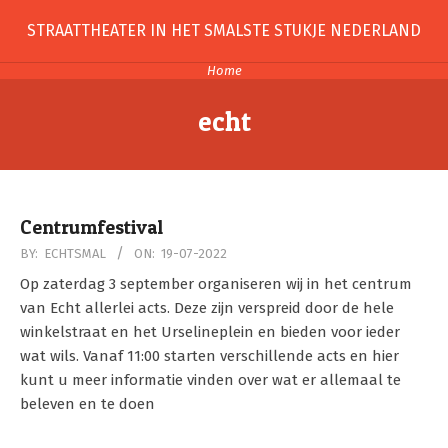
Skip
STRAATTHEATER IN HET SMALSTE STUKJE NEDERLAND
to
content
Home
echt
Centrumfestival
2022-
BY:
ECHTSMAL
ON:
19-07-2022
07-
Op zaterdag 3 september organiseren wij in het centrum
19
van Echt allerlei acts. Deze zijn verspreid door de hele
winkelstraat en het Urselineplein en bieden voor ieder
wat wils. Vanaf 11:00 starten verschillende acts en hier
kunt u meer informatie vinden over wat er allemaal te
beleven en te doen