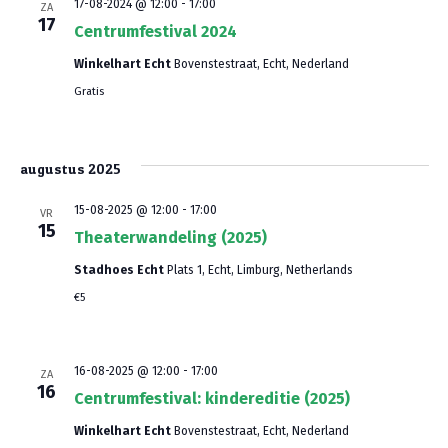
a
17-08-2024 @ 12:00
-
17:00
ZA
17
Centrumfestival 2024
t
Winkelhart Echt
Bovenstestraat, Echt, Nederland
i
Gratis
e
augustus 2025
15-08-2025 @ 12:00
-
17:00
VR
15
Theaterwandeling (2025)
Stadhoes Echt
Plats 1, Echt, Limburg, Netherlands
€5
16-08-2025 @ 12:00
-
17:00
ZA
16
Centrumfestival: kindereditie (2025)
Winkelhart Echt
Bovenstestraat, Echt, Nederland