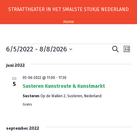
Skip
STRAATTHEATER IN HET SMALSTE STUKJE NEDERLAND
to
content
Home
Evenementen
E
E
6/5/2022
 - 
8/8/2026
Zoeken
Lijst
Selecteer
v
v
een
juni 2022
e
e
datum.
n
05-06-2022 @ 11:00
-
17:30
ZO
n
5
Susteren Kunstroute & Kunstmarkt
e
e
Susteren
Op de Wallen 2, Susteren, Nederland
m
m
Gratis
e
e
n
n
september 2022
t