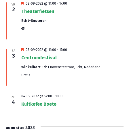
t
w
Uitgelicht
02-09-2022 @ 11:00
-
17:00
VR
2
e
e
Theaterfietsen
n
e
Echt-Susteren
€5
Z
r
g
o
a
Uitgelicht
03-09-2022 @ 11:00
-
17:00
e
ZA
3
Centrumfestival
v
k
Winkelhart Echt
Bovenstestraat, Echt, Nederland
e
e
Gratis
n
n
n
e
a
04-09-2022 @ 14:00
-
18:00
ZO
4
n
Kultkefee Boete
v
w
i
e
g
augustus 2023