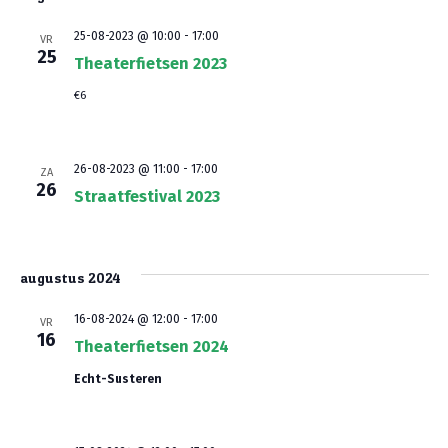
e
a
25-08-2023 @ 10:00
-
17:00
VR
r
t
25
Theaterfietsen 2023
i
g
€6
e
e
v
26-08-2023 @ 11:00
-
17:00
ZA
26
e
Straatfestival 2023
n
n
augustus 2024
a
16-08-2024 @ 12:00
-
17:00
VR
16
v
Theaterfietsen 2024
i
Echt-Susteren
g